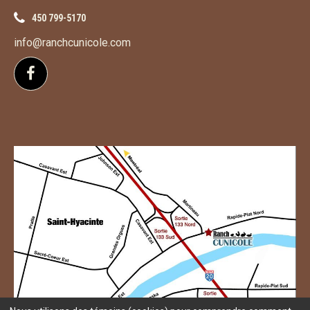
450 799-5170
info@ranchcunicole.com
Suivez-nous sur Facebook