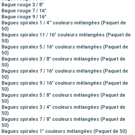
Bague rouge 3 / 8"
Bague rouge 7 / 16"
Bague rouge 9 / 16"
Bagues spirales 1 / 4'' couleurs mélangées (Paquet de
50)
Bagues spirales 11 / 16" couleurs mélangées (Paquet de
50)
Bagues spirales 5 / 16" couleurs mélangées (Paquet de
50)
Bagues spirales 3 / 8" couleurs mélangées (Paquet de
50)
Bagues spirales 7 / 16" couleurs mélangées (Paquet de
50)
Bagues spirales 9 / 16" couleurs mélangées (Paquet de
50)
Bagues spirales 5 / 8" couleurs mélangées (Paquet de
50)
Bagues spirales 3 / 4" couleurs mélangées (Paquet de
50)
Bagues spirales 7 / 8" couleurs mélangées (Paquet de
50)
Bagues spirales 1" couleurs mélangées (Paquet de 50)