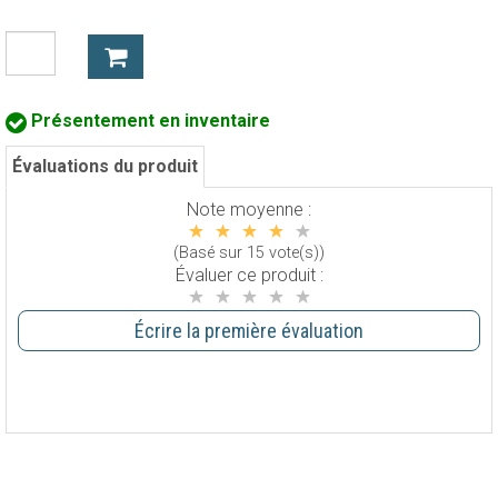
Présentement en inventaire
Évaluations du produit
Note moyenne :
(Basé sur 15 vote(s))
Évaluer ce produit :
Écrire la première évaluation