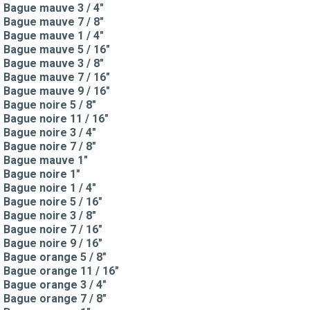
Bague mauve 3 / 4"
Bague mauve 7 / 8"
Bague mauve 1 / 4"
Bague mauve 5 / 16"
Bague mauve 3 / 8"
Bague mauve 7 / 16"
Bague mauve 9 / 16"
Bague noire 5 / 8"
Bague noire 11 / 16"
Bague noire 3 / 4"
Bague noire 7 / 8"
Bague mauve 1"
Bague noire 1"
Bague noire 1 / 4"
Bague noire 5 / 16"
Bague noire 3 / 8"
Bague noire 7 / 16"
Bague noire 9 / 16"
Bague orange 5 / 8"
Bague orange 11 / 16"
Bague orange 3 / 4"
Bague orange 7 / 8"