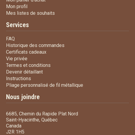
Mon profil
Mon profil
Mes listes de souhaits
Mes listes de souhaits
Services
FAQ
FAQ
Historique des commandes
Historique des commandes
Certificats cadeaux
Certificats cadeaux
Vie privée
Vie privée
Termes et conditions
Termes et conditions
Devenir détaillant
Devenir détaillant
Instructions
Instructions
Pliage personnalisé de fi
Pliage personnalisé de fil métallique
Nous joindre
6685, Chemin du Rapide Plat Nord
Saint-Hyacinthe, Québec
Canada
J2R 1H5