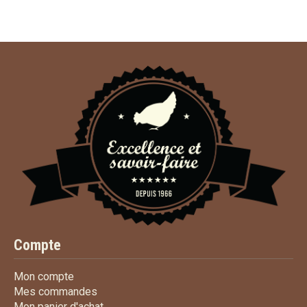
Compte
Mon compte
Mon compte
Mes commandes
Mes commandes
Mon panier d'achat
Mon panier d'achat