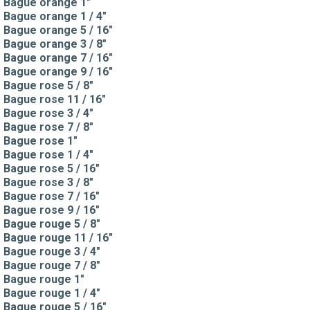
Bague orange 1"
Bague orange 1 / 4"
Bague orange 5 / 16"
Bague orange 3 / 8"
Bague orange 7 / 16"
Bague orange 9 / 16"
Bague rose 5 / 8"
Bague rose 11 / 16"
Bague rose 3 / 4"
Bague rose 7 / 8"
Bague rose 1"
Bague rose 1 / 4"
Bague rose 5 / 16"
Bague rose 3 / 8"
Bague rose 7 / 16"
Bague rose 9 / 16"
Bague rouge 5 / 8"
Bague rouge 11 / 16"
Bague rouge 3 / 4"
Bague rouge 7 / 8"
Bague rouge 1"
Bague rouge 1 / 4"
Bague rouge 5 / 16"