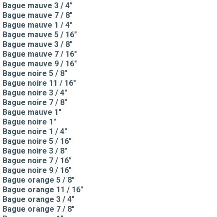
Bague mauve 3 / 4"
Bague mauve 7 / 8"
Bague mauve 1 / 4"
Bague mauve 5 / 16"
Bague mauve 3 / 8"
Bague mauve 7 / 16"
Bague mauve 9 / 16"
Bague noire 5 / 8"
Bague noire 11 / 16"
Bague noire 3 / 4"
Bague noire 7 / 8"
Bague mauve 1"
Bague noire 1"
Bague noire 1 / 4"
Bague noire 5 / 16"
Bague noire 3 / 8"
Bague noire 7 / 16"
Bague noire 9 / 16"
Bague orange 5 / 8"
Bague orange 11 / 16"
Bague orange 3 / 4"
Bague orange 7 / 8"