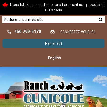
Nous fabriquons et distribuons fièrement nos produits ici,
au Canada.
450 799-5170
CONNECTEZ-VOUS ICI
Panier
(0)
English