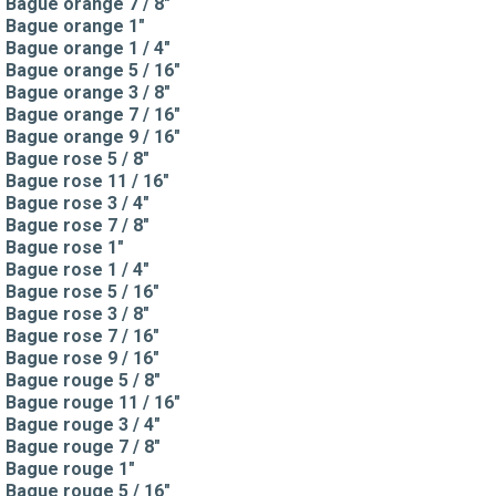
Bague orange 7 / 8"
Bague orange 1"
Bague orange 1 / 4"
Bague orange 5 / 16"
Bague orange 3 / 8"
Bague orange 7 / 16"
Bague orange 9 / 16"
Bague rose 5 / 8"
Bague rose 11 / 16"
Bague rose 3 / 4"
Bague rose 7 / 8"
Bague rose 1"
Bague rose 1 / 4"
Bague rose 5 / 16"
Bague rose 3 / 8"
Bague rose 7 / 16"
Bague rose 9 / 16"
Bague rouge 5 / 8"
Bague rouge 11 / 16"
Bague rouge 3 / 4"
Bague rouge 7 / 8"
Bague rouge 1"
Bague rouge 5 / 16"