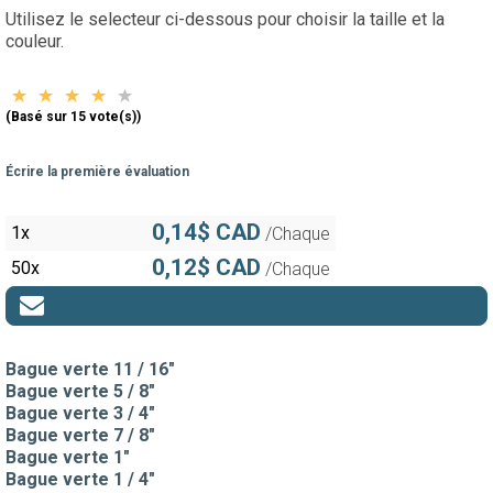
Utilisez le selecteur ci-dessous pour choisir la taille et la
couleur.
(Basé sur 15 vote(s))
Écrire la première évaluation
0,14$ CAD
1x
/Chaque
0,12$ CAD
50x
/Chaque
Bague verte 11 / 16"
Bague verte 5 / 8"
Bague verte 3 / 4"
Bague verte 7 / 8"
Bague verte 1"
Bague verte 1 / 4"