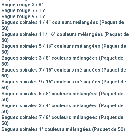
Bague rouge 3 / 8"
Bague rouge 7 / 16"
Bague rouge 9 / 16"
Bagues spirales 1 / 4'' couleurs mélangées (Paquet de
50)
Bagues spirales 11 / 16" couleurs mélangées (Paquet de
50)
Bagues spirales 5 / 16" couleurs mélangées (Paquet de
50)
Bagues spirales 3 / 8" couleurs mélangées (Paquet de
50)
Bagues spirales 7 / 16" couleurs mélangées (Paquet de
50)
Bagues spirales 9 / 16" couleurs mélangées (Paquet de
50)
Bagues spirales 5 / 8" couleurs mélangées (Paquet de
50)
Bagues spirales 3 / 4" couleurs mélangées (Paquet de
50)
Bagues spirales 7 / 8" couleurs mélangées (Paquet de
50)
Bagues spirales 1" couleurs mélangées (Paquet de 50)