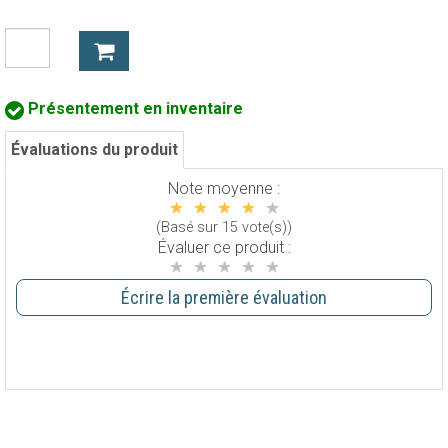
Présentement en inventaire
Évaluations du produit
Note moyenne :
(Basé sur 15 vote(s))
Évaluer ce produit :
Écrire la première évaluation