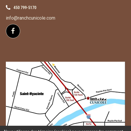
450 799-5170
info@ranchcunicole.com
Suivez-nous sur Facebook