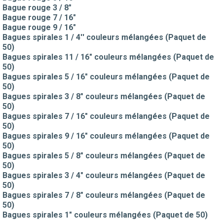
Bague rouge 3 / 8"
Bague rouge 7 / 16"
Bague rouge 9 / 16"
Bagues spirales 1 / 4'' couleurs mélangées (Paquet de
50)
Bagues spirales 11 / 16" couleurs mélangées (Paquet de
50)
Bagues spirales 5 / 16" couleurs mélangées (Paquet de
50)
Bagues spirales 3 / 8" couleurs mélangées (Paquet de
50)
Bagues spirales 7 / 16" couleurs mélangées (Paquet de
50)
Bagues spirales 9 / 16" couleurs mélangées (Paquet de
50)
Bagues spirales 5 / 8" couleurs mélangées (Paquet de
50)
Bagues spirales 3 / 4" couleurs mélangées (Paquet de
50)
Bagues spirales 7 / 8" couleurs mélangées (Paquet de
50)
Bagues spirales 1" couleurs mélangées (Paquet de 50)