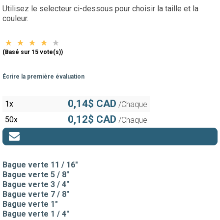
Utilisez le selecteur ci-dessous pour choisir la taille et la
couleur.
(Basé sur 15 vote(s))
Écrire la première évaluation
0,14$ CAD
1x
/Chaque
0,12$ CAD
50x
/Chaque
Bague verte 11 / 16"
Bague verte 5 / 8"
Bague verte 3 / 4"
Bague verte 7 / 8"
Bague verte 1"
Bague verte 1 / 4"