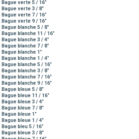
Bague verte 5 / 16"
Bague verte 3 / 8"
Bague verte 7 / 16"
Bague verte 9 / 16"
Bague blanche 5 / 8"
Bague blanche 11 / 16"
Bague blanche 3 / 4"
Bague blanche 7 / 8"
Bague blanche 1"
Bague blanche 1 / 4"
Bague blanche 5 / 16"
Bague blanche 3 / 8"
Bague blanche 7 / 16"
Bague blanche 9 / 16"
Bague bleue 5 / 8"
Bague bleue 11 / 16"
Bague bleue 3 / 4"
Bague bleue 7 / 8"
Bague bleue 1"
Bague bleue 1 / 4"
Bague bleu 5 / 16"
Bague bleue 3 / 8"
Bague bleue 7 / 16"