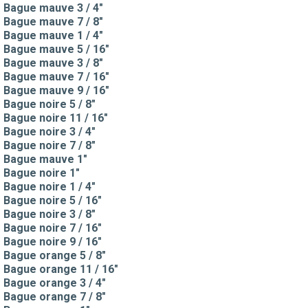
Bague mauve 3 / 4"
Bague mauve 7 / 8"
Bague mauve 1 / 4"
Bague mauve 5 / 16"
Bague mauve 3 / 8"
Bague mauve 7 / 16"
Bague mauve 9 / 16"
Bague noire 5 / 8"
Bague noire 11 / 16"
Bague noire 3 / 4"
Bague noire 7 / 8"
Bague mauve 1"
Bague noire 1"
Bague noire 1 / 4"
Bague noire 5 / 16"
Bague noire 3 / 8"
Bague noire 7 / 16"
Bague noire 9 / 16"
Bague orange 5 / 8"
Bague orange 11 / 16"
Bague orange 3 / 4"
Bague orange 7 / 8"