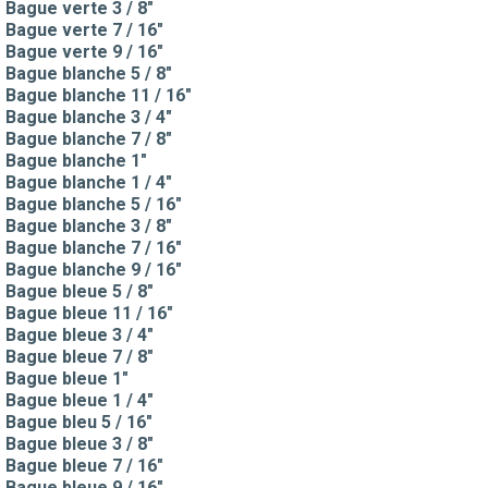
Bague verte 3 / 8"
Bague verte 7 / 16"
Bague verte 9 / 16"
Bague blanche 5 / 8"
Bague blanche 11 / 16"
Bague blanche 3 / 4"
Bague blanche 7 / 8"
Bague blanche 1"
Bague blanche 1 / 4"
Bague blanche 5 / 16"
Bague blanche 3 / 8"
Bague blanche 7 / 16"
Bague blanche 9 / 16"
Bague bleue 5 / 8"
Bague bleue 11 / 16"
Bague bleue 3 / 4"
Bague bleue 7 / 8"
Bague bleue 1"
Bague bleue 1 / 4"
Bague bleu 5 / 16"
Bague bleue 3 / 8"
Bague bleue 7 / 16"
Bague bleue 9 / 16"