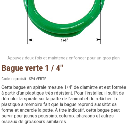
Appuyez deux fois et maintenez enfoncer pour un gros plan.
Bague verte 1 / 4"
Code de produit :
SP4-VERTE
Cette bague en spirale mesure 1/4’’ de diamètre et est formée
à partir d’un plastique très résistant. Pour l’installer, il suffit de
dérouler la spirale sur la patte de l’animal et de relâcher. Le
plastique à mémoire fait que la bague reprend aussitôt sa
forme et encercle la patte. À titre indicatif, cette bague peut
servir pour jeunes poussins, coturnix, pharaons et autres
oiseaux de grosseurs similaires.