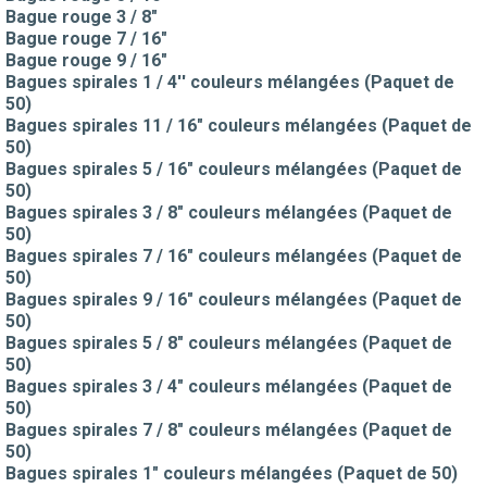
Bague rouge 3 / 8"
Bague rouge 7 / 16"
Bague rouge 9 / 16"
Bagues spirales 1 / 4'' couleurs mélangées (Paquet de
50)
Bagues spirales 11 / 16" couleurs mélangées (Paquet de
50)
Bagues spirales 5 / 16" couleurs mélangées (Paquet de
50)
Bagues spirales 3 / 8" couleurs mélangées (Paquet de
50)
Bagues spirales 7 / 16" couleurs mélangées (Paquet de
50)
Bagues spirales 9 / 16" couleurs mélangées (Paquet de
50)
Bagues spirales 5 / 8" couleurs mélangées (Paquet de
50)
Bagues spirales 3 / 4" couleurs mélangées (Paquet de
50)
Bagues spirales 7 / 8" couleurs mélangées (Paquet de
50)
Bagues spirales 1" couleurs mélangées (Paquet de 50)