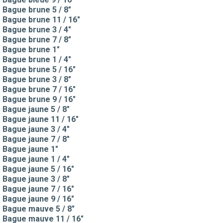
Bague brune 5 / 8"
Bague brune 11 / 16"
Bague brune 3 / 4"
Bague brune 7 / 8"
Bague brune 1"
Bague brune 1 / 4"
Bague brune 5 / 16"
Bague brune 3 / 8"
Bague brune 7 / 16"
Bague brune 9 / 16"
Bague jaune 5 / 8"
Bague jaune 11 / 16"
Bague jaune 3 / 4"
Bague jaune 7 / 8"
Bague jaune 1"
Bague jaune 1 / 4"
Bague jaune 5 / 16"
Bague jaune 3 / 8"
Bague jaune 7 / 16"
Bague jaune 9 / 16"
Bague mauve 5 / 8"
Bague mauve 11 / 16"