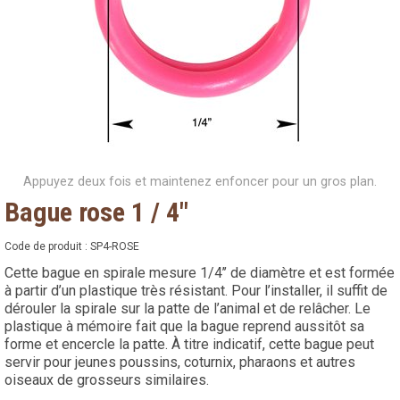
Appuyez deux fois et maintenez enfoncer pour un gros plan.
Bague rose 1 / 4"
Code de produit :
SP4-ROSE
Cette bague en spirale mesure 1/4’’ de diamètre et est formée
à partir d’un plastique très résistant. Pour l’installer, il suffit de
dérouler la spirale sur la patte de l’animal et de relâcher. Le
plastique à mémoire fait que la bague reprend aussitôt sa
forme et encercle la patte. À titre indicatif, cette bague peut
servir pour jeunes poussins, coturnix, pharaons et autres
oiseaux de grosseurs similaires.