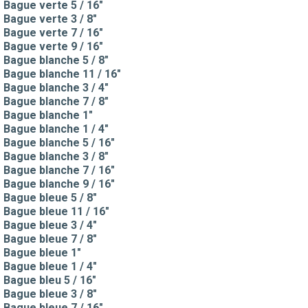
Bague verte 5 / 16"
Bague verte 3 / 8"
Bague verte 7 / 16"
Bague verte 9 / 16"
Bague blanche 5 / 8"
Bague blanche 11 / 16"
Bague blanche 3 / 4"
Bague blanche 7 / 8"
Bague blanche 1"
Bague blanche 1 / 4"
Bague blanche 5 / 16"
Bague blanche 3 / 8"
Bague blanche 7 / 16"
Bague blanche 9 / 16"
Bague bleue 5 / 8"
Bague bleue 11 / 16"
Bague bleue 3 / 4"
Bague bleue 7 / 8"
Bague bleue 1"
Bague bleue 1 / 4"
Bague bleu 5 / 16"
Bague bleue 3 / 8"
Bague bleue 7 / 16"