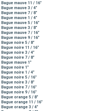
Bague mauve 11 / 16"
Bague mauve 3 / 4"
Bague mauve 7 / 8"
Bague mauve 1 / 4"
Bague mauve 5 / 16"
Bague mauve 3 / 8"
Bague mauve 7 / 16"
Bague mauve 9 / 16"
Bague noire 5 / 8"
Bague noire 11 / 16"
Bague noire 3 / 4"
Bague noire 7 / 8"
Bague mauve 1"
Bague noire 1"
Bague noire 1 / 4"
Bague noire 5 / 16"
Bague noire 3 / 8"
Bague noire 7 / 16"
Bague noire 9 / 16"
Bague orange 5 / 8"
Bague orange 11 / 16"
Bague orange 3 / 4"