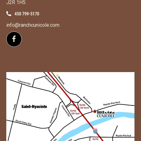
J2R 1H5
450 799-5170
info@ranchcunicole.com
Suivez-nous sur Facebook