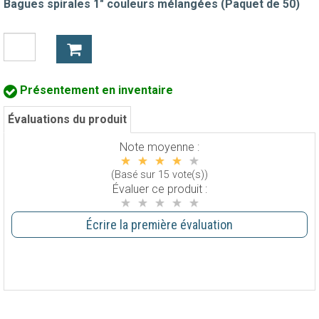
Bagues spirales 1" couleurs mélangées (Paquet de 50)
Présentement en inventaire
Évaluations du produit
Note moyenne :
(Basé sur 15 vote(s))
Évaluer ce produit :
Écrire la première évaluation