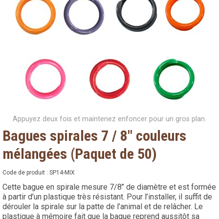
Appuyez deux fois et maintenez enfoncer pour un gros plan.
Bagues spirales 7 / 8" couleurs
mélangées (Paquet de 50)
Code de produit :
SP14-MIX
Cette bague en spirale mesure 7/8’’ de diamètre et est formée
à partir d’un plastique très résistant. Pour l’installer, il suffit de
dérouler la spirale sur la patte de l’animal et de relâcher. Le
plastique à mémoire fait que la bague reprend aussitôt sa