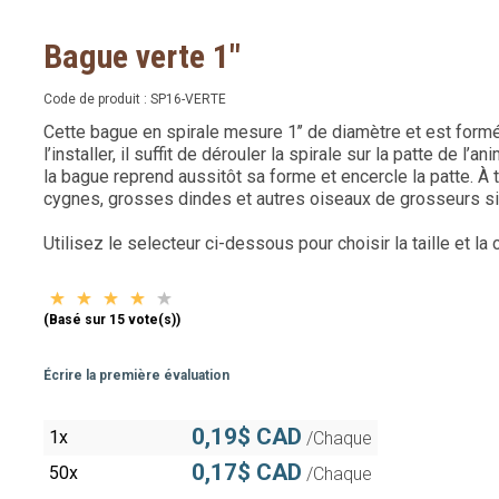
Bague verte 1"
Code de produit :
SP16-VERTE
Cette bague en spirale mesure 1’’ de diamètre et est formée
l’installer, il suffit de dérouler la spirale sur la patte de l
la bague reprend aussitôt sa forme et encercle la patte. À ti
cygnes, grosses dindes et autres oiseaux de grosseurs si
Utilisez le selecteur ci-dessous pour choisir la taille et la 
(Basé sur 15 vote(s))
Écrire la première évaluation
0,19$ CAD
1x
/Chaque
0,17$ CAD
50x
/Chaque