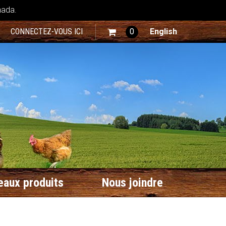
nada.
CONNECTEZ-VOUS ICI
0
English
aux produits
Nous joindre