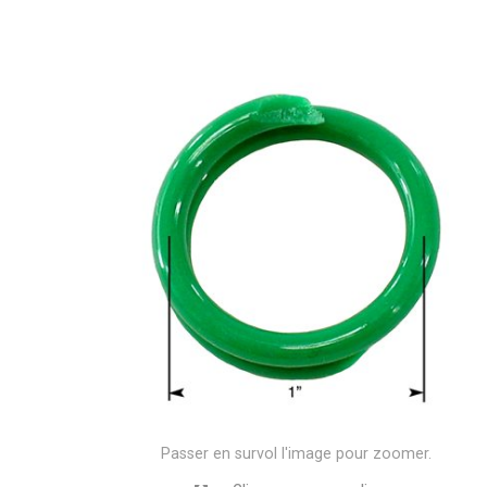
Passer en survol l'image pour zoomer.