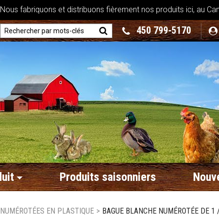
ous fabriquons et distribuons fièrement nos produits ici, au Ca
450 799-5170
uit
Produits saisonniers
Nouve
 NUMÉROTÉES EN PLASTIQUE
>
BAGUE BLANCHE NUMÉROTÉE DE 1 / 