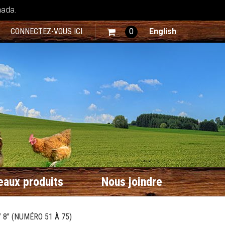
nada.
CONNECTEZ-VOUS ICI
0
English
aux produits
Nous joindre
8" (NUMÉRO 51 À 75)