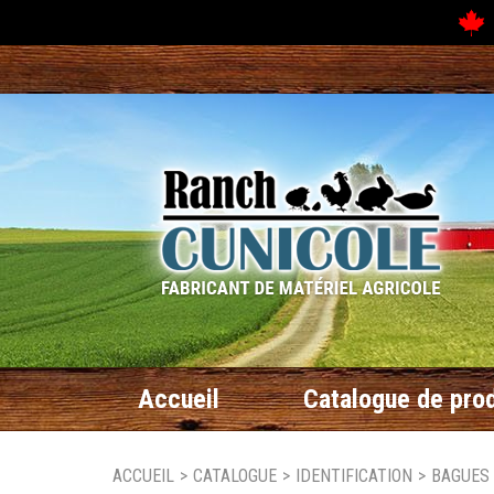
N
Accueil
Catalogue de prod
ACCUEIL
>
CATALOGUE
>
IDENTIFICATION
>
BAGUES