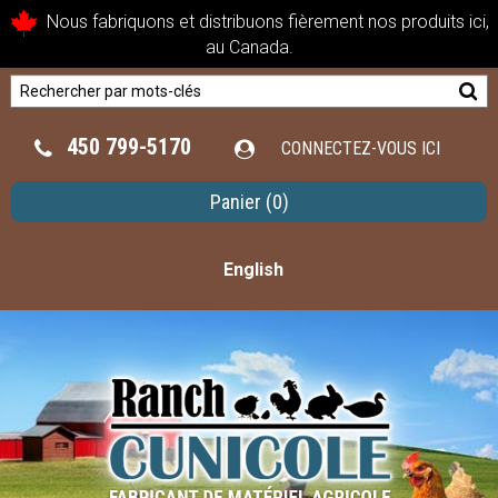
Nous fabriquons et distribuons fièrement nos produits ici,
au Canada.
450 799-5170
CONNECTEZ-VOUS ICI
Panier
(0)
English