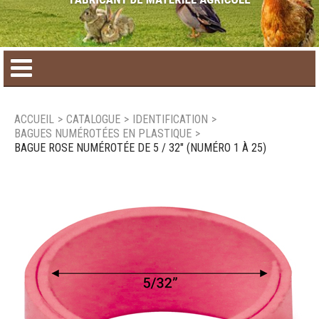
Accueil
ACCUEIL
>
CATALOGUE
>
IDENTIFICATION
>
BAGUES NUMÉROTÉES EN PLASTIQUE
>
Catalogue de produit
BAGUE ROSE NUMÉROTÉE DE 5 / 32" (NUMÉRO 1 À 25)
Produits saisonniers
Nouveaux produits
Nous joindre