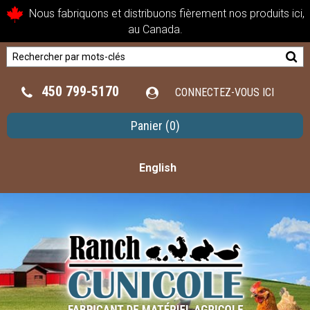
Nous fabriquons et distribuons fièrement nos produits ici,
au Canada.
450 799-5170
CONNECTEZ-VOUS ICI
Panier
(0)
English