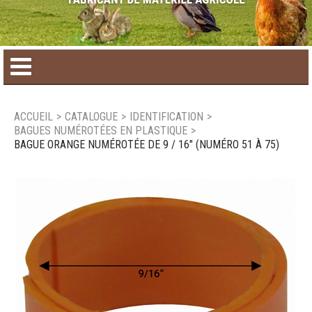
Accueil
ACCUEIL
>
CATALOGUE
>
IDENTIFICATION
>
BAGUES NUMÉROTÉES EN PLASTIQUE
>
Catalogue de produit
BAGUE ORANGE NUMÉROTÉE DE 9 / 16" (NUMÉRO 51 À 75)
Produits saisonniers
Nouveaux produits
Nous joindre