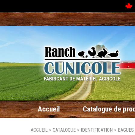
N
Accueil
Catalogue de prod
ACCUEIL
>
CATALOGUE
>
IDENTIFICATION
>
BAGUES