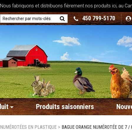
ous fabriquons et distribuons fièrement nos produits ici, au Ca
450 799-5170
uit
Produits saisonniers
Nouve
 NUMÉROTÉES EN PLASTIQUE
>
BAGUE ORANGE NUMÉROTÉE DE 7 / 8