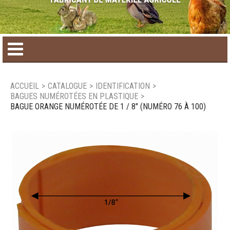
Accueil
ACCUEIL
>
CATALOGUE
>
IDENTIFICATION
>
BAGUES NUMÉROTÉES EN PLASTIQUE
>
Catalogue de produit
BAGUE ORANGE NUMÉROTÉE DE 1 / 8" (NUMÉRO 76 À 100)
Produits saisonniers
Nouveaux produits
Nous joindre