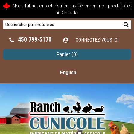
Nous fabriquons et distribuons fièrement nos produits ici,
au Canada.
450 799-5170
CONNECTEZ-VOUS ICI
Panier
(0)
English