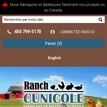
Nous fabriquons et distribuons fièrement nos produits ici,
au Canada.
450 799-5170
CONNECTEZ-VOUS ICI
Panier
(0)
English