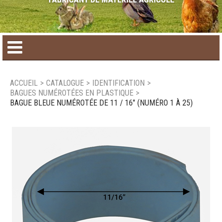
Accueil
ACCUEIL
>
CATALOGUE
>
IDENTIFICATION
>
BAGUES NUMÉROTÉES EN PLASTIQUE
>
Catalogue de produit
BAGUE BLEUE NUMÉROTÉE DE 11 / 16" (NUMÉRO 1 À 25)
Produits saisonniers
Nouveaux produits
Nous joindre