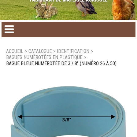
Accueil
ACCUEIL
>
CATALOGUE
>
IDENTIFICATION
>
BAGUES NUMÉROTÉES EN PLASTIQUE
>
Catalogue de produit
BAGUE BLEUE NUMÉROTÉE DE 3 / 8" (NUMÉRO 26 À 50)
Produits saisonniers
Nouveaux produits
Nous joindre