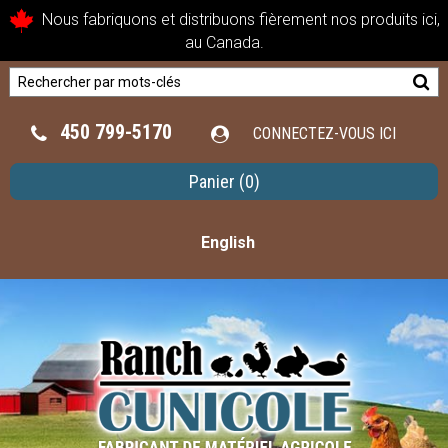
Nous fabriquons et distribuons fièrement nos produits ici,
au Canada.
450 799-5170
CONNECTEZ-VOUS ICI
Panier
(0)
English