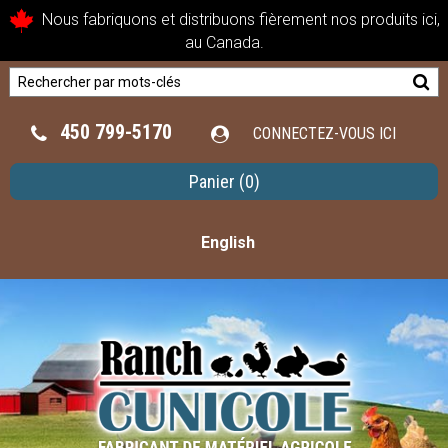
Nous fabriquons et distribuons fièrement nos produits ici,
au Canada.
450 799-5170
CONNECTEZ-VOUS ICI
Panier
(0)
English