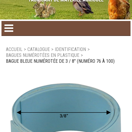
Accueil
ACCUEIL
>
CATALOGUE
>
IDENTIFICATION
>
BAGUES NUMÉROTÉES EN PLASTIQUE
>
Catalogue de produit
BAGUE BLEUE NUMÉROTÉE DE 3 / 8" (NUMÉRO 76 À 100)
Produits saisonniers
Nouveaux produits
Nous joindre