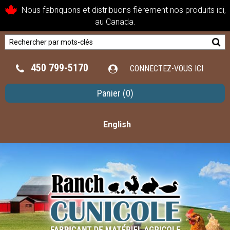
Nous fabriquons et distribuons fièrement nos produits ici,
au Canada.
450 799-5170
CONNECTEZ-VOUS ICI
Panier
(0)
English