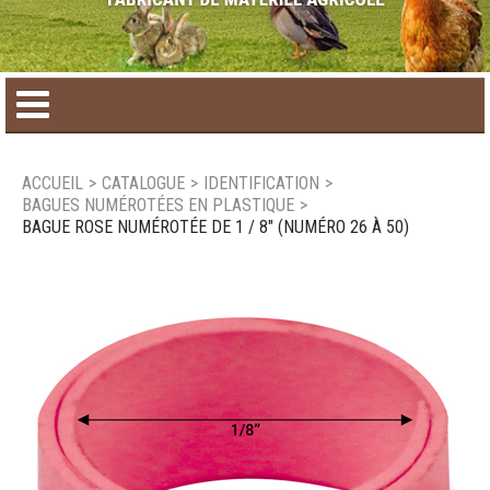
Accueil
ACCUEIL
>
CATALOGUE
>
IDENTIFICATION
>
BAGUES NUMÉROTÉES EN PLASTIQUE
>
Catalogue de produit
BAGUE ROSE NUMÉROTÉE DE 1 / 8" (NUMÉRO 26 À 50)
Produits saisonniers
Nouveaux produits
Nous joindre