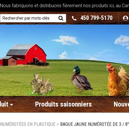
ous fabriquons et distribuons fièrement nos produits ici, au Ca
450 799-5170
uit
Produits saisonniers
Nouve
 NUMÉROTÉES EN PLASTIQUE
>
BAGUE JAUNE NUMÉROTÉE DE 3 / 8"