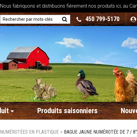
ous fabriquons et distribuons fièrement nos produits ici, au Ca
450 799-5170
uit
Produits saisonniers
Nouve
 NUMÉROTÉES EN PLASTIQUE
>
BAGUE JAUNE NUMÉROTÉE DE 7 / 8"