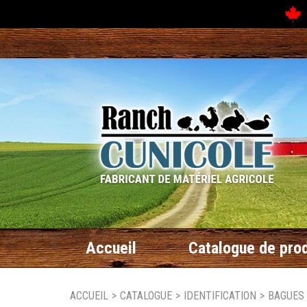
N
Accueil
Catalogue de prod
ACCUEIL
>
CATALOGUE
>
IDENTIFICATION
>
BAGUES