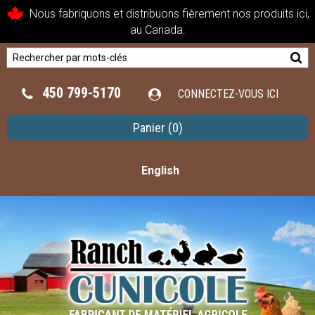
Nous fabriquons et distribuons fièrement nos produits ici,
au Canada.
450 799-5170
CONNECTEZ-VOUS ICI
Panier
(0)
English