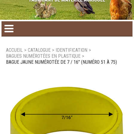
Accueil
ACCUEIL
>
CATALOGUE
>
IDENTIFICATION
>
BAGUES NUMÉROTÉES EN PLASTIQUE
>
Catalogue de produit
BAGUE JAUNE NUMÉROTÉE DE 7 / 16" (NUMÉRO 51 À 75)
Produits saisonniers
Nouveaux produits
Nous joindre