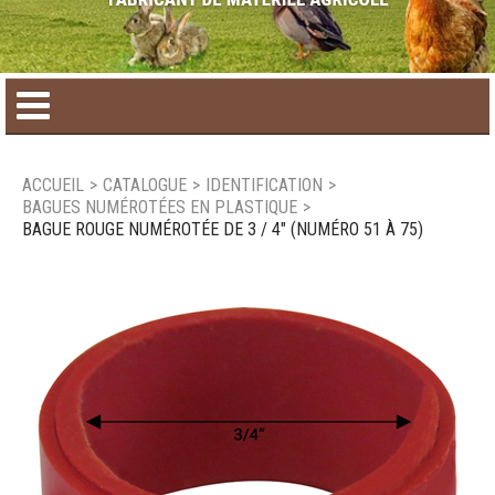
Accueil
ACCUEIL
>
CATALOGUE
>
IDENTIFICATION
>
BAGUES NUMÉROTÉES EN PLASTIQUE
>
Catalogue de produit
BAGUE ROUGE NUMÉROTÉE DE 3 / 4" (NUMÉRO 51 À 75)
Produits saisonniers
Nouveaux produits
Nous joindre