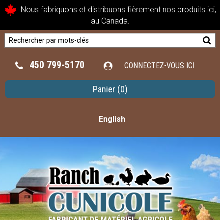
Nous fabriquons et distribuons fièrement nos produits ici,
au Canada.
450 799-5170
CONNECTEZ-VOUS ICI
Panier
(0)
English