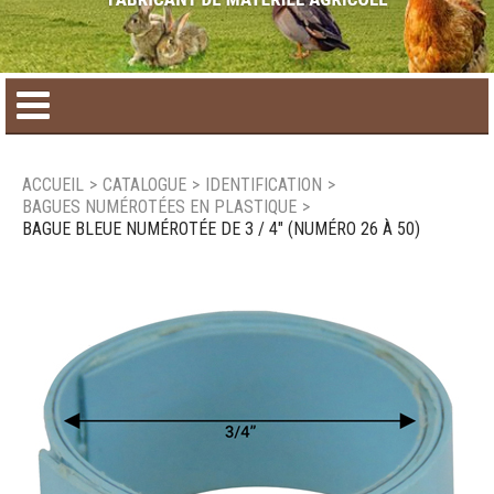
Accueil
ACCUEIL
>
CATALOGUE
>
IDENTIFICATION
>
BAGUES NUMÉROTÉES EN PLASTIQUE
>
Catalogue de produit
BAGUE BLEUE NUMÉROTÉE DE 3 / 4" (NUMÉRO 26 À 50)
Produits saisonniers
Nouveaux produits
Nous joindre