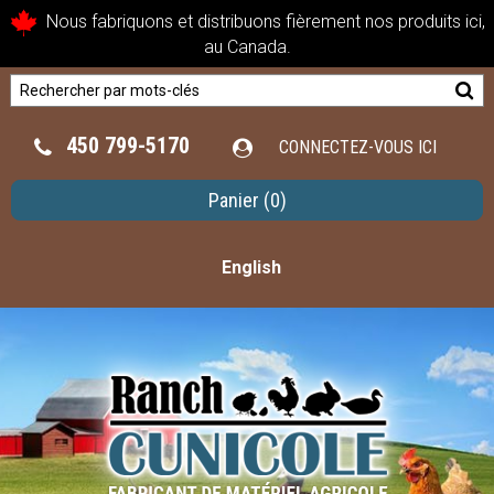
Nous fabriquons et distribuons fièrement nos produits ici,
au Canada.
450 799-5170
CONNECTEZ-VOUS ICI
Panier
(0)
English