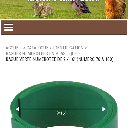
Accueil
ACCUEIL
>
CATALOGUE
>
IDENTIFICATION
>
BAGUES NUMÉROTÉES EN PLASTIQUE
>
Catalogue de produit
BAGUE VERTE NUMÉROTÉE DE 9 / 16" (NUMÉRO 76 À 100)
Produits saisonniers
Nouveaux produits
Nous joindre