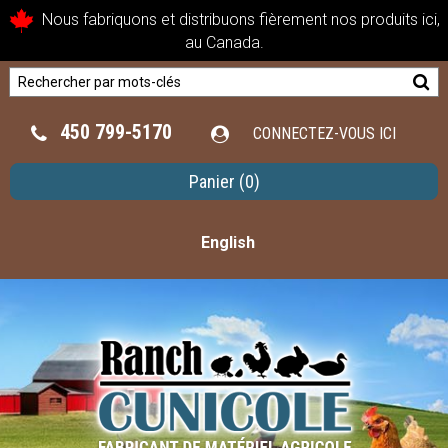
Nous fabriquons et distribuons fièrement nos produits ici,
au Canada.
450 799-5170
CONNECTEZ-VOUS ICI
Panier
(0)
English