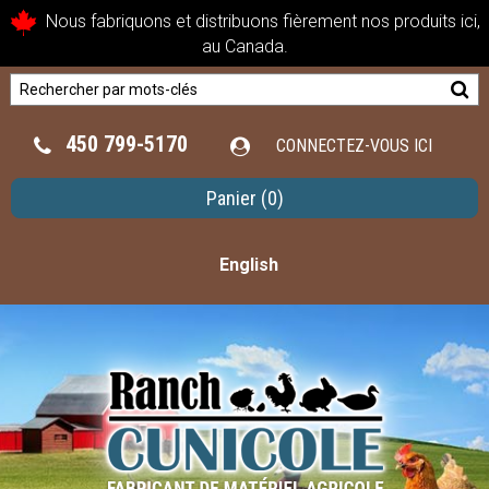
Nous fabriquons et distribuons fièrement nos produits ici,
au Canada.
450 799-5170
CONNECTEZ-VOUS ICI
Panier
(0)
English