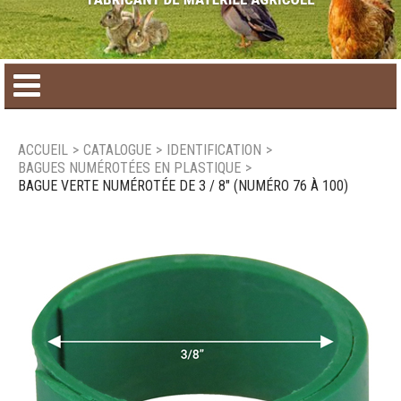
Accueil
ACCUEIL
>
CATALOGUE
>
IDENTIFICATION
>
BAGUES NUMÉROTÉES EN PLASTIQUE
>
Catalogue de produit
BAGUE VERTE NUMÉROTÉE DE 3 / 8" (NUMÉRO 76 À 100)
Produits saisonniers
Nouveaux produits
Nous joindre