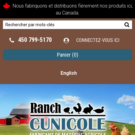
Nous fabriquons et distribuons fièrement nos produits ici,
au Canada.
450 799-5170
CONNECTEZ-VOUS ICI
Panier
(0)
English