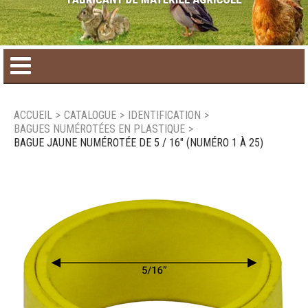
Accueil
ACCUEIL
>
CATALOGUE
>
IDENTIFICATION
>
BAGUES NUMÉROTÉES EN PLASTIQUE
>
Catalogue de produit
BAGUE JAUNE NUMÉROTÉE DE 5 / 16" (NUMÉRO 1 À 25)
Produits saisonniers
Nouveaux produits
Nous joindre