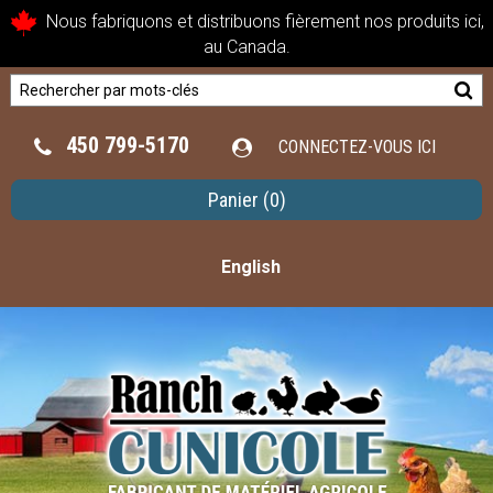
Nous fabriquons et distribuons fièrement nos produits ici,
au Canada.
450 799-5170
CONNECTEZ-VOUS ICI
Panier
(0)
English