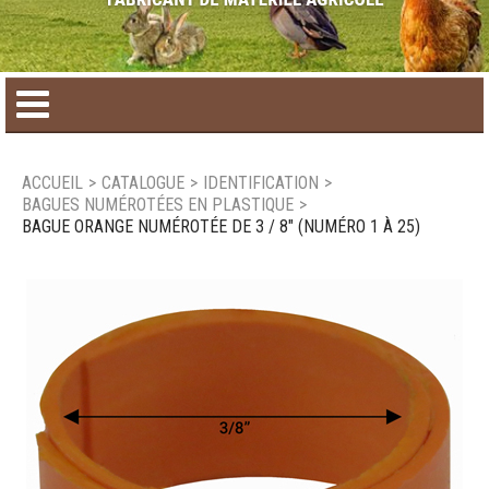
Accueil
ACCUEIL
>
CATALOGUE
>
IDENTIFICATION
>
BAGUES NUMÉROTÉES EN PLASTIQUE
>
Catalogue de produit
BAGUE ORANGE NUMÉROTÉE DE 3 / 8" (NUMÉRO 1 À 25)
Produits saisonniers
Nouveaux produits
Nous joindre