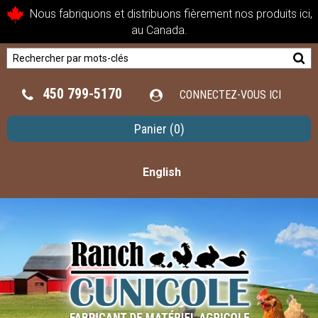
Nous fabriquons et distribuons fièrement nos produits ici,
au Canada.
450 799-5170
CONNECTEZ-VOUS ICI
Panier
(0)
English