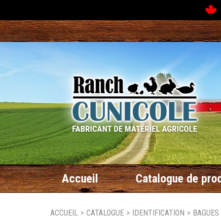
N
Accueil
Catalogue de prod
ACCUEIL
>
CATALOGUE
>
IDENTIFICATION
>
BAGUES