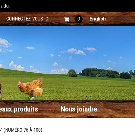
nada.
CONNECTEZ-VOUS ICI
0
English
aux produits
Nous joindre
" (NUMÉRO 76 À 100)