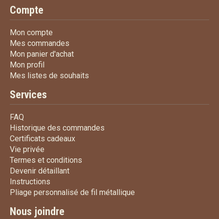
Compte
Mon compte
Mon compte
Mes commandes
Mes commandes
Mon panier d'achat
Mon panier d'achat
Mon profil
Mon profil
Mes listes de souhaits
Mes listes de souhaits
Services
FAQ
FAQ
Historique des commandes
Historique des commandes
Certificats cadeaux
Certificats cadeaux
Vie privée
Vie privée
Termes et conditions
Termes et conditions
Devenir détaillant
Devenir détaillant
Instructions
Instructions
Pliage personnalisé de fi
Pliage personnalisé de fil métallique
Nous joindre