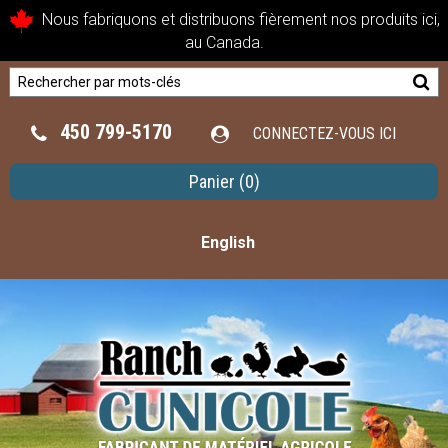
Nous fabriquons et distribuons fièrement nos produits ici,
au Canada.
450 799-5170
CONNECTEZ-VOUS ICI
Panier
(0)
English