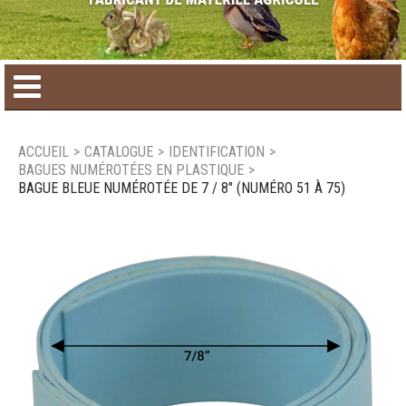
Accueil
ACCUEIL
>
CATALOGUE
>
IDENTIFICATION
>
BAGUES NUMÉROTÉES EN PLASTIQUE
>
Catalogue de produit
BAGUE BLEUE NUMÉROTÉE DE 7 / 8" (NUMÉRO 51 À 75)
Produits saisonniers
Nouveaux produits
Nous joindre