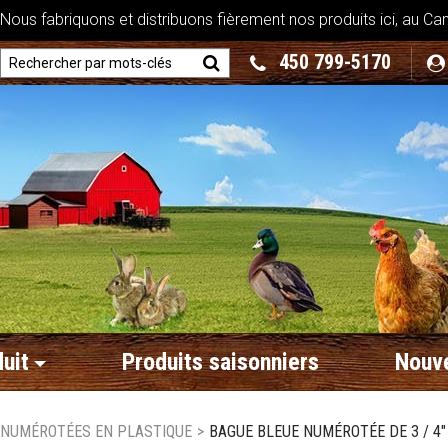
ous fabriquons et distribuons fièrement nos produits ici, au Ca
450 799-5170
uit
Produits saisonniers
Nouve
 NUMÉROTÉES EN PLASTIQUE
>
BAGUE BLEUE NUMÉROTÉE DE 3 / 4"