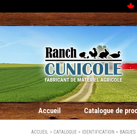
N
Accueil
Catalogue de prod
ACCUEIL
>
CATALOGUE
>
IDENTIFICATION
>
BAGUES