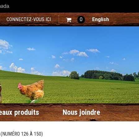
nada.
CONNECTEZ-VOUS ICI
0
English
aux produits
Nous joindre
 (NUMÉRO 126 À 150)