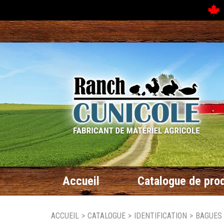
N
Accueil
Catalogue de prod
ACCUEIL
>
CATALOGUE
>
IDENTIFICATION
>
BAGUES