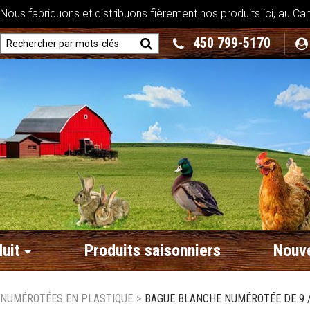
ous fabriquons et distribuons fièrement nos produits ici, au Ca
450 799-5170
uit
Produits saisonniers
Nouve
 NUMÉROTÉES EN PLASTIQUE
>
BAGUE BLANCHE NUMÉROTÉE DE 9 / 