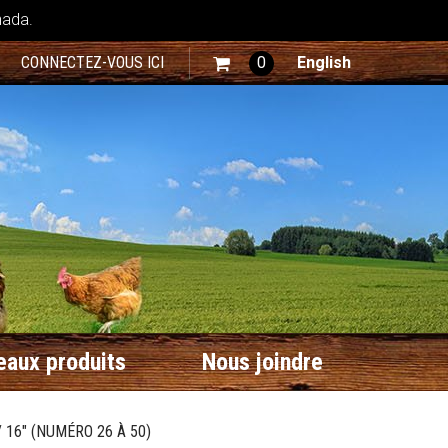
nada.
CONNECTEZ-VOUS ICI
0
English
aux produits
Nous joindre
16" (NUMÉRO 26 À 50)