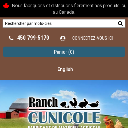
Nous fabriquons et distribuons fièrement nos produits ici,
au Canada.
450 799-5170
CONNECTEZ-VOUS ICI
Panier
(0)
English