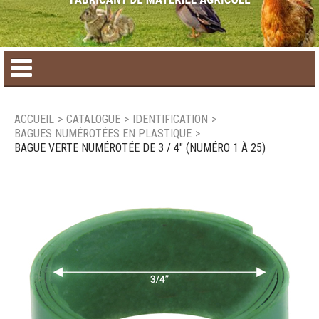
Accueil
ACCUEIL
>
CATALOGUE
>
IDENTIFICATION
>
BAGUES NUMÉROTÉES EN PLASTIQUE
>
Catalogue de produit
BAGUE VERTE NUMÉROTÉE DE 3 / 4" (NUMÉRO 1 À 25)
Produits saisonniers
Nouveaux produits
Nous joindre