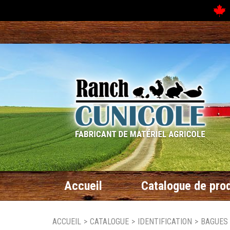
N
Accueil
Catalogue de prod
ACCUEIL
>
CATALOGUE
>
IDENTIFICATION
>
BAGUES