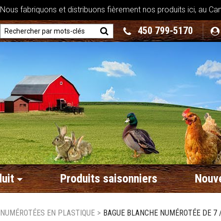
ous fabriquons et distribuons fièrement nos produits ici, au Ca
450 799-5170
uit
Produits saisonniers
Nouve
 NUMÉROTÉES EN PLASTIQUE
>
BAGUE BLANCHE NUMÉROTÉE DE 7 / 