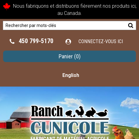
Nous fabriquons et distribuons fièrement nos produits ici,
au Canada.
450 799-5170
CONNECTEZ-VOUS ICI
Panier
(0)
English