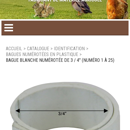
Accueil
ACCUEIL
>
CATALOGUE
>
IDENTIFICATION
>
BAGUES NUMÉROTÉES EN PLASTIQUE
>
Catalogue de produit
BAGUE BLANCHE NUMÉROTÉE DE 3 / 4" (NUMÉRO 1 À 25)
Produits saisonniers
Nouveaux produits
Nous joindre